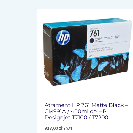
Atrament HP 761 Matte Black –
CM991A / 400ml do HP
Designjet T7100 / T7200
928,00
zł
z VAT