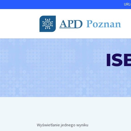
Przejdź
URLO
do
treści
IS
Wyświetlanie jednego wyniku