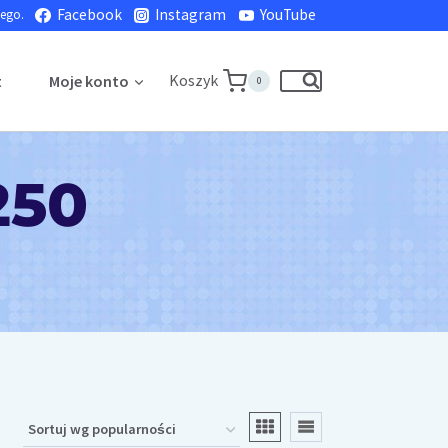
Facebook
Instagram
YouTube
nego.
Koszyk
t
Moje konto
0
250