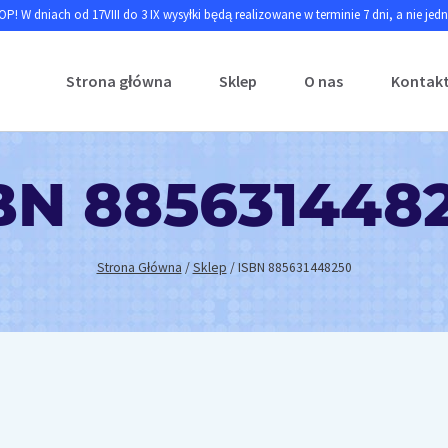
P! W dniach od 17VIII do 3 IX wysyłki będą realizowane w terminie 7 dni, a nie jed
Strona główna
Sklep
O nas
Kontak
BN 885631448
Strona Główna
/
Sklep
/
ISBN 885631448250