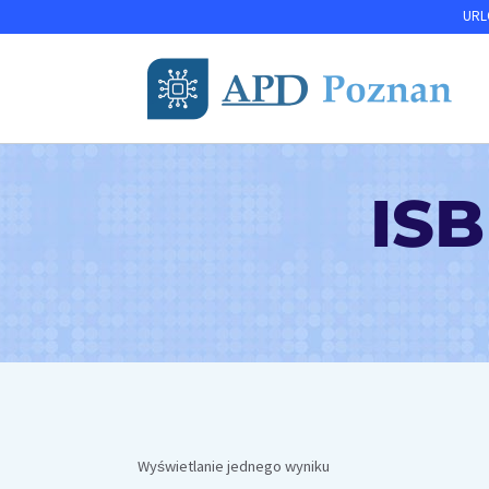
Przejdź
URLO
do
treści
IS
Wyświetlanie jednego wyniku