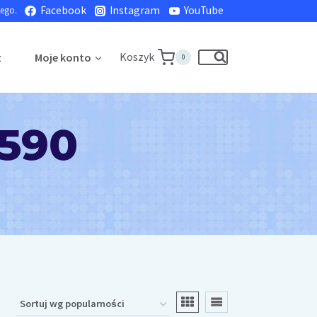
Facebook
Instagram
YouTube
nego.
Koszyk
t
Moje konto
0
590