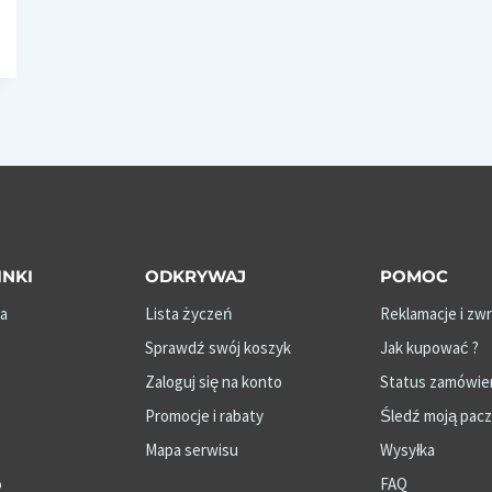
INKI
ODKRYWAJ
POMOC
a
Lista życzeń
Reklamacje i zw
Sprawdź swój koszyk
Jak kupować ?
Zaloguj się na konto
Status zamówie
Promocje i rabaty
Śledź moją pac
Mapa serwisu
Wysyłka
o
FAQ