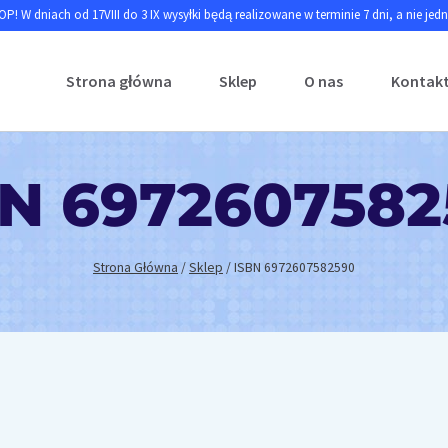
P! W dniach od 17VIII do 3 IX wysyłki będą realizowane w terminie 7 dni, a nie jed
Strona główna
Sklep
O nas
Kontak
BN 6972607582
Strona Główna
/
Sklep
/
ISBN 6972607582590