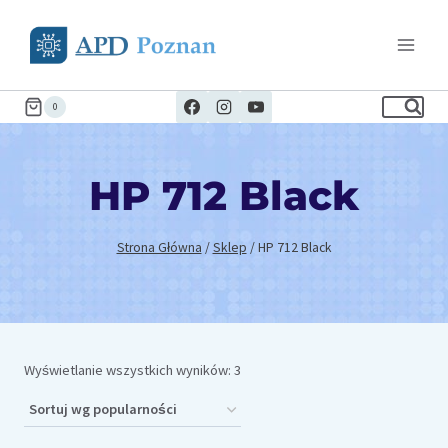
Przejdź
do
treści
0
HP 712 Black
Strona Główna
/
Sklep
/
HP 712 Black
Posortowane
Wyświetlanie wszystkich wyników: 3
według
popularności