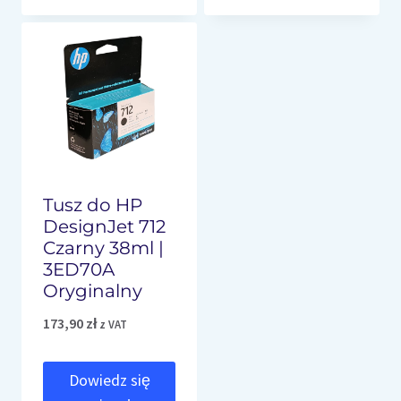
Tusz do HP
DesignJet 712
Czarny 38ml |
3ED70A
Oryginalny
173,90
zł
z VAT
Dowiedz się