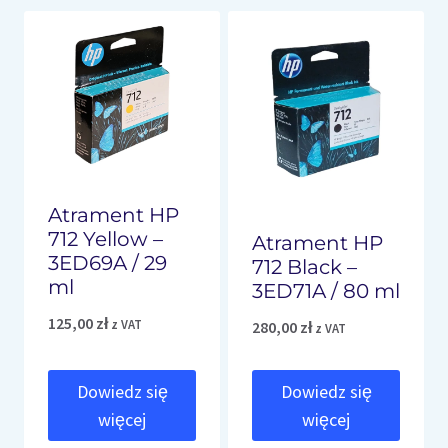
Atrament HP
712 Yellow –
Atrament HP
3ED69A / 29
712 Black –
ml
3ED71A / 80 ml
125,00
zł
z VAT
280,00
zł
z VAT
Dowiedz się
Dowiedz się
więcej
więcej