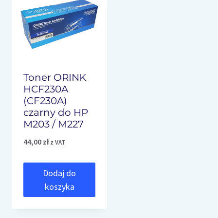
Toner ORINK
HCF230A
(CF230A)
czarny do HP
M203 / M227
44,00
zł
z VAT
Dodaj do
koszyka