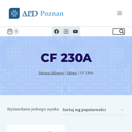
Przejdź
do
treści
0
CF 230A
Strona Główna
/
Sklep
/
CF 230A
Wyświetlanie jednego wyniku