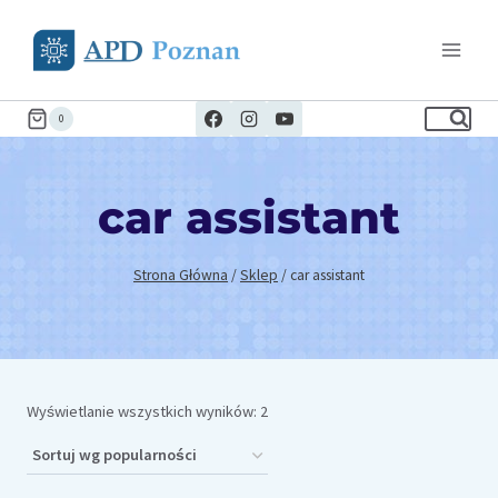
Przejdź
do
treści
0
car assistant
Strona Główna
/
Sklep
/
car assistant
Posortowane
Wyświetlanie wszystkich wyników: 2
według
popularności