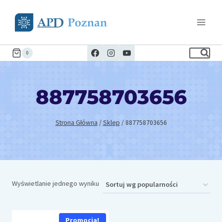
Przejdź
do
treści
0
887758703656
Strona Główna
/
Sklep
/
887758703656
Wyświetlanie jednego wyniku
Promocja!