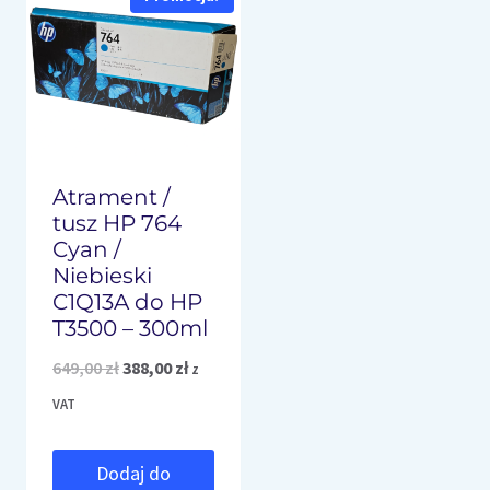
Atrament /
tusz HP 764
Cyan /
Niebieski
C1Q13A do HP
T3500 – 300ml
Pierwotna
Aktualna
649,00
zł
388,00
zł
z
cena
cena
VAT
wynosiła:
wynosi:
Dodaj do
649,00 zł.
388,00 zł.