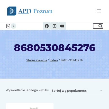
Przejdź
do
treści
0
8680530845276
Strona Główna
/
Sklep
/
8680530845276
Wyświetlanie jednego wyniku